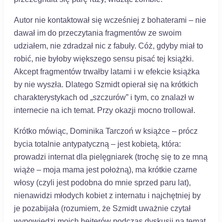
Autor nie kontaktował się wcześniej z bohaterami – nie
dawał im do przeczytania fragmentów ze swoim
udziałem, nie zdradzał nic z fabuły. Cóż, gdyby miał to
robić, nie byłoby większego sensu pisać tej książki.
Akcept fragmentów trwałby latami i w efekcie książka
by nie wyszła. Dlatego Szmidt opierał się na krótkich
charakterystykach od „szczurów” i tym, co znalazł w
internecie na ich temat. Przy okazji mocno trollował.
Krótko mówiąc, Dominika Tarczoń w książce – prócz
bycia totalnie antypatyczną – jest kobietą, która:
prowadzi internat dla pielęgniarek (trochę się to ze mną
wiąże – moja mama jest położną), ma krótkie czarne
włosy (czyli jest podobna do mnie sprzed paru lat),
nienawidzi młodych kobiet z internatu i najchętniej by
je pozabijała (rozumiem, że Szmidt uważnie czytał
wypowiedzi moich hejterów podczas dyskusji na temat