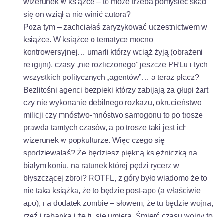
wizerunek w książce – to może trzeba pomyśleć skąd
się on wziął a nie winić autora?
Poza tym – zachciałaś zaryzykować uczestnictwem w
książce. W książce o tematyce mocno
kontrowersyjnej… umarli którzy wciąż żyją (obrażeni
religijni), czasy „nie rozliczonego” jeszcze PRLu i tych
wszystkich politycznych „agentów”… a teraz płacz?
Bezlitośni agenci bezpieki którzy zabijają za głupi żart
czy nie wykonanie debilnego rozkazu, okrucieństwo
milicji czy mnóstwo-mnóstwo samogonu to po trosze
prawda tamtych czasów, a po trosze taki jest ich
wizerunek w popkulturze. Więc czego się
spodziewałaś? Że będziesz piękną księżniczką na
białym koniu, na ratunek której pędzi rycerz w
błyszczącej zbroi? ROTFL, z góry było wiadomo że to
nie taka książka, że to będzie post-apo (a właściwie
apo), na dodatek zombie – słowem, że tu będzie wojna,
rzeź i rąbanka i że tu się umiera. Śmierć czasu wojny to