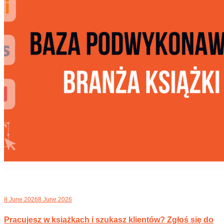
8 June 2026
8 June 2026
Pracujesz w książkach i szukasz klientów? Zgłoś się do