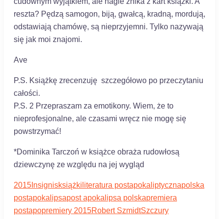
cudownym wyjątkiem, ale nagle znika z kart książki. A
reszta? Pędzą samogon, biją, gwałcą, kradną, mordują,
odstawiają chamówę, są nieprzyjemni. Tylko nazywają
się jak moi znajomi.
Ave
P.S. Książkę zrecenzuję szczegółowo po przeczytaniu
całości.
P.S. 2 Przepraszam za emotikony. Wiem, że to
nieprofesjonalne, ale czasami wręcz nie mogę się
powstrzymać!
*Dominika Tarczoń w książce obraża rudowłosą
dziewczynę ze względu na jej wygląd
2015
Insignis
książki
literatura postapokaliptyczna
polska
postapokalipsa
post apokalipsa polska
premiera
postapo
premiery 2015
Robert Szmidt
Szczury