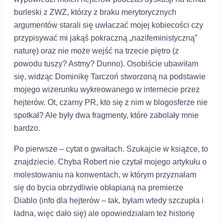
burleski z ZWZ, którzy z braku merytorycznych
argumentów starali się uwłaczać mojej kobiecości czy
przypisywać mi jakąś pokraczną „nazifeministyczną”
naturę) oraz nie może wejść na trzecie piętro (z
powodu tuszy? Astmy? Dunno). Osobiście ubawiłam
się, widząc Dominikę Tarczoń stworzoną na podstawie
mojego wizerunku wykreowanego w internecie przez
hejterów. Ot, czarny PR, kto się z nim w blogosferze nie
spotkał? Ale były dwa fragmenty, które zabolały mnie
bardzo.
Po pierwsze – cytat o gwałtach. Szukajcie w książce, to
znajdziecie. Chyba Robert nie czytał mojego artykułu o
molestowaniu na konwentach, w którym przyznałam
się do bycia obrzydliwie obłapianą na premierze
Diablo (info dla hejterów – tak, byłam wtedy szczupła i
ładna, więc dało się) ale opowiedziałam też historię