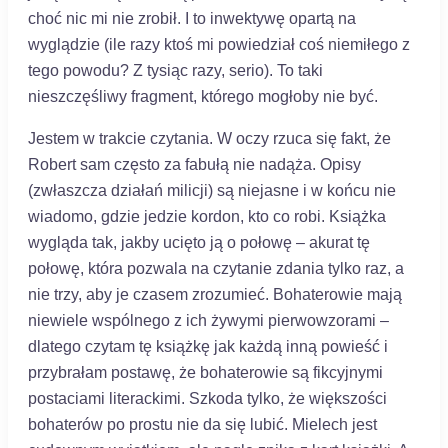
choć nic mi nie zrobił. I to inwektywę opartą na
wyglądzie (ile razy ktoś mi powiedział coś niemiłego z
tego powodu? Z tysiąc razy, serio). To taki
nieszczęśliwy fragment, którego mogłoby nie być.
Jestem w trakcie czytania. W oczy rzuca się fakt, że
Robert sam często za fabułą nie nadąża. Opisy
(zwłaszcza działań milicji) są niejasne i w końcu nie
wiadomo, gdzie jedzie kordon, kto co robi. Książka
wygląda tak, jakby ucięto ją o połowę – akurat tę
połowę, która pozwala na czytanie zdania tylko raz, a
nie trzy, aby je czasem zrozumieć. Bohaterowie mają
niewiele wspólnego z ich żywymi pierwowzorami –
dlatego czytam tę książkę jak każdą inną powieść i
przybrałam postawę, że bohaterowie są fikcyjnymi
postaciami literackimi. Szkoda tylko, że większości
bohaterów po prostu nie da się lubić. Mielech jest