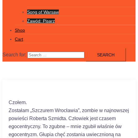
Song of Warsaw
Zawód: Pisarz
Shop
Cart
Search for:
Czołem.
Zostałam „Szczurem Wrocławia”, zombie w najnowszej
powieści Roberta Szmidta. Człowiek jest czasem
egocentryczny. To zgubne – mnie zgubił właśnie ów
egocentryzm. Głupia chęć zostania uwiecznioną na