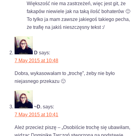
Większość nie ma zastrzeżeń, więc jest git, że
fakapów niewiele jak na taką ilość bohaterów 🙂
To tylko ja mam zawsze jakiegoś takiego pecha,
że trafię na jakiś nieszczęsny tekst :/
D
says:
7 May 2015 at 10:48
Dobra, wykasowałam to „trochę”, żeby nie było
niejasnego przekazu 🙂
~D.
says:
7 May 2015 at 10:41
Ależ przecież piszę – „Osobiście trochę się ubawiłam,
widząc Dominikę Tarczoń stworzoną na podstawie