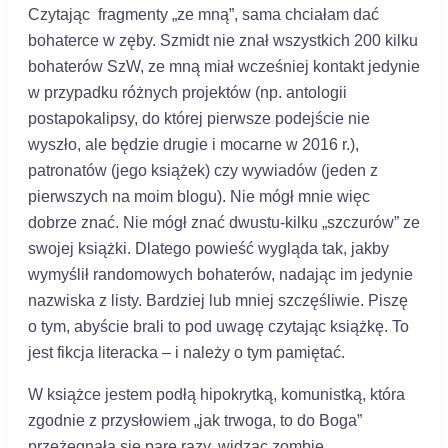
Czytając fragmenty „ze mną”, sama chciałam dać
bohaterce w zęby. Szmidt nie znał wszystkich 200 kilku
bohaterów SzW, ze mną miał wcześniej kontakt jedynie
w przypadku różnych projektów (np. antologii
postapokalipsy, do której pierwsze podejście nie
wyszło, ale będzie drugie i mocarne w 2016 r.),
patronatów (jego książek) czy wywiadów (jeden z
pierwszych na moim blogu). Nie mógł mnie więc
dobrze znać. Nie mógł znać dwustu-kilku „szczurów” ze
swojej książki. Dlatego powieść wygląda tak, jakby
wymyślił randomowych bohaterów, nadając im jedynie
nazwiska z listy. Bardziej lub mniej szczęśliwie. Piszę
o tym, abyście brali to pod uwagę czytając książkę. To
jest fikcja literacka – i należy o tym pamiętać.
W książce jestem podłą hipokrytką, komunistką, która
zgodnie z przysłowiem „jak trwoga, to do Boga”
przeżegnała się parę razy, widząc zombie.