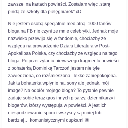
zawsze, na kartach powieści. Zostałam więc „starą
pindą ze szkoły dla pielęgniarek” xD
Nie jestem osobą specjalnie medialną. 1000 fanów
bloga na FB nie czyni ze mnie celebrytki. Jednak moje
nazwisko przewija się w fandomie, chociażby ze
względu na prowadzenie Działu Literatura w Post-
Apokalipsa Polska, czy chociażby ze względu na tego
bloga. Po przeczytaniu pierwszego fragmentu powieści
z bohaterką Dominiką Tarczoń jestem nie tyle
zawiedziona, co rozśmieszona i lekko zaniepokojona.
Jak ta bohaterka wpłynie na, sorry ale jednak, mój
image? Na odbiór mojego bloga? To pytanie pewnie
zadaje sobie teraz gros innych pisarzy, dziennikarzy i
blogerów, którzy występują w powieści. A jest ich
niespodziewanie sporo i wszyscy są mniej lub
bardziej… komunistycznymi dupkami 😀