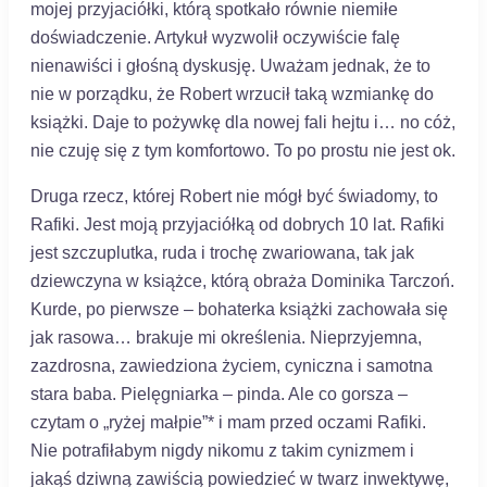
mojej przyjaciółki, którą spotkało równie niemiłe
doświadczenie. Artykuł wyzwolił oczywiście falę
nienawiści i głośną dyskusję. Uważam jednak, że to
nie w porządku, że Robert wrzucił taką wzmiankę do
książki. Daje to pożywkę dla nowej fali hejtu i… no cóż,
nie czuję się z tym komfortowo. To po prostu nie jest ok.
Druga rzecz, której Robert nie mógł być świadomy, to
Rafiki. Jest moją przyjaciółką od dobrych 10 lat. Rafiki
jest szczuplutka, ruda i trochę zwariowana, tak jak
dziewczyna w książce, którą obraża Dominika Tarczoń.
Kurde, po pierwsze – bohaterka książki zachowała się
jak rasowa… brakuje mi określenia. Nieprzyjemna,
zazdrosna, zawiedziona życiem, cyniczna i samotna
stara baba. Pielęgniarka – pinda. Ale co gorsza –
czytam o „ryżej małpie”* i mam przed oczami Rafiki.
Nie potrafiłabym nigdy nikomu z takim cynizmem i
jakąś dziwną zawiścią powiedzieć w twarz inwektywę,