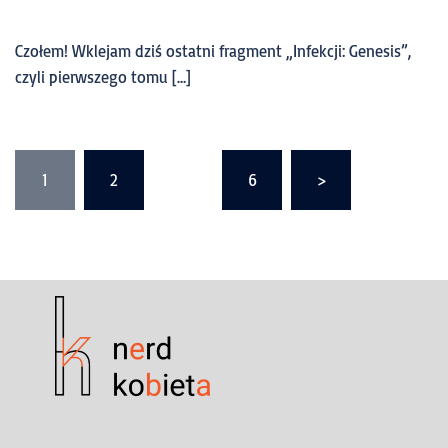
Czołem! Wklejam dziś ostatni fragment „Infekcji: Genesis”,
czyli pierwszego tomu […]
1
2
…
6
>