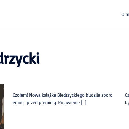
O m
drzycki
Czołem! Nowa książka Biedrzyckiego budziła sporo
C
emocji przed premierą. Pojawienie […]
by