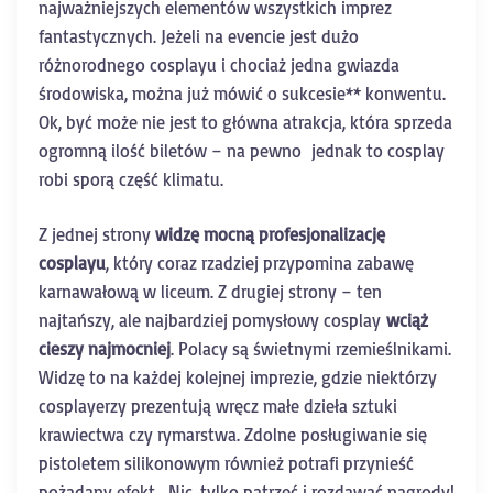
najważniejszych elementów wszystkich imprez
fantastycznych. Jeżeli na evencie jest dużo
różnorodnego cosplayu i chociaż jedna gwiazda
środowiska, można już mówić o sukcesie** konwentu.
Ok, być może nie jest to główna atrakcja, która sprzeda
ogromną ilość biletów – na pewno jednak to cosplay
robi sporą część klimatu.
Z jednej strony
widzę mocną profesjonalizację
cosplayu
, który coraz rzadziej przypomina zabawę
karnawałową w liceum. Z drugiej strony – ten
najtańszy, ale najbardziej pomysłowy cosplay
wciąż
cieszy najmocniej
. Polacy są świetnymi rzemieślnikami.
Widzę to na każdej kolejnej imprezie, gdzie niektórzy
cosplayerzy prezentują wręcz małe dzieła sztuki
krawiectwa czy rymarstwa. Zdolne posługiwanie się
pistoletem silikonowym również potrafi przynieść
pożądany efekt. Nic, tylko patrzeć i rozdawać nagrody!