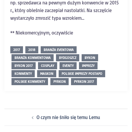
np. sprzedawca na pewnym dużym konwencie w 2015
r., który obleśnie zaczepiał nastolatki. Na szczęście
wystarczyło zmrozić typa wzrokiem…
** Niekomercyjnym, oczywiście
2017
2018
BRANŻA EVENTOWA
BRANŻA KONWENTOWA
BYDGOSZCZ
BYKON
BYKON 2017
COSPLAY
EVENTY
IMPREZY
KONWENTY
MASKON
POLSKIE IMPREZY POSTAPO
POLSKIE KONWENTY
PYRKON
PYRKON 2017
O czym nie śniło się temu Lemu