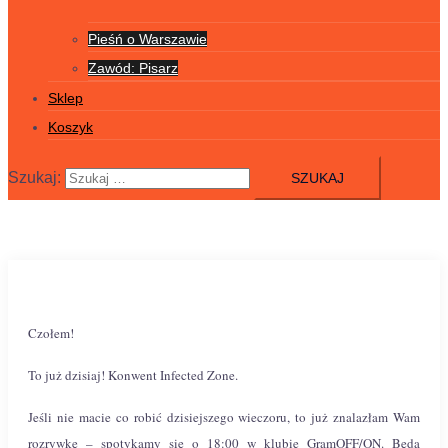
Pieśń o Warszawie
Zawód: Pisarz
Sklep
Koszyk
Szukaj:
Czołem!
To już dzisiaj! Konwent Infected Zone.
Jeśli nie macie co robić dzisiejszego wieczoru, to już znalazłam Wam
rozrywkę – spotykamy się o 18:00 w klubie GramOFF/ON. Będą