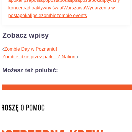
apokalipsa
postapo
postapokalipsa
postapokaliptyczny
koncert
radioaktywny świat
Warszawa
Wydarzenia w
postapokalipsie
zombie
zombie events
Zobacz wpisy
Zombie Day w Poznaniu!
Zombie idzie przez park – Z Nation!
Możesz też polubić: