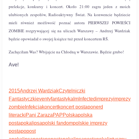
prelekcje, konkursy i koncert. Około 21:00 zagra jeden z moich
ulubionych zespołów, Radioaktywny Świat. Na konwencie będziecie
mieli również możliwość poznać autora PIERWSZEJ POWIEŚCI
ZOMBIE rozgrywającej się na ulicach Warszawy – Andrzej Wardziak
będzie opowiadał o swojej książce tuż przed koncertem RŚ.
Zachęciłam Was? Wbijajcie na Chłodną w Warszawie. Będzie grubo!
Ave!
2015
Andrzej Wardziak
Czytelniczki
Fantastyczki
eventy
fantastyka
ImInfected
imprezy
imprezy
zombie
Infekcja
koncert
koncert postapo
nerd
literacki
Pani Zaraza
PAP
Polska
polska
postapokalipsa
polski fandom
polskie imprezy
postapo
post