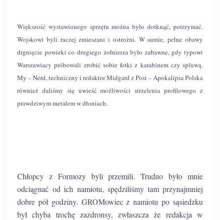
Większość wystawionego sprzętu można było dotknąć, potrzymać.
Wojskowi byli raczej zmieszani i ostrożni. W sumie, pełne obawy
drgnięcie powieki co drugiego żołnierza było zabawne, gdy typowi
Warszawiacy próbowali zrobić sobie fotki z karabinem czy spluwą.
My – Nerd, techniczny i redaktor Midgard z Post – Apokalipsa Polska
również daliśmy się uwieść możliwości strzelenia profilowego z
prawdziwym metalem w dłoniach.
Chłopcy z Formozy byli przemili. Trudno było mnie
odciągnać od ich namiotu, spędziliśmy tam przynajmniej
dobre pół godziny. GROMowiec z namiotu po sąsiedzku
był chyba trochę zazdronsy, zwłaszcza że redakcja w