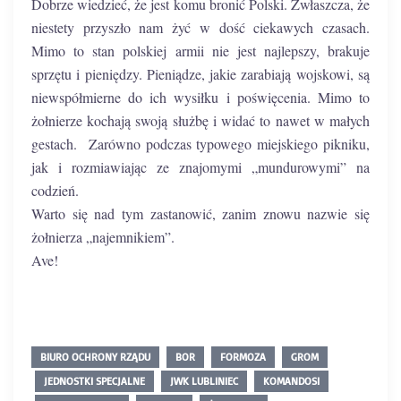
Dobrze wiedzieć, że jest komu bronić Polski. Zwłaszcza, że
niestety przyszło nam żyć w dość ciekawych czasach.
Mimo to stan polskiej armii nie jest najlepszy, brakuje
sprzętu i pieniędzy. Pieniądze, jakie zarabiają wojskowi, są
niewspółmierne do ich wysiłku i poświęcenia. Mimo to
żołnierze kochają swoją służbę i widać to nawet w małych
gestach. Zarówno podczas typowego miejskiego pikniku,
jak i rozmiawiając ze znajomymi „mundurowymi” na
codzień.
Warto się nad tym zastanowić, zanim znowu nazwie się
żołnierza „najemnikiem”.
Ave!
BIURO OCHRONY RZĄDU
BOR
FORMOZA
GROM
JEDNOSTKI SPECJALNE
JWK LUBLINIEC
KOMANDOSI