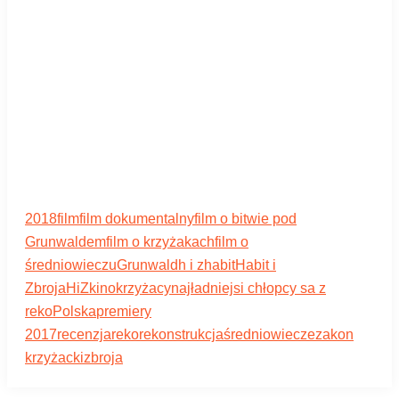
2018
film
film dokumentalny
film o bitwie pod
Grunwaldem
film o krzyżakach
film o
średniowieczu
Grunwald
h i z
habit
Habit i
Zbroja
HiZ
kino
krzyżacy
najładniejsi chłopcy sa z
reko
Polska
premiery
2017
recenzja
reko
rekonstrukcja
średniowiecze
zakon
krzyżacki
zbroja