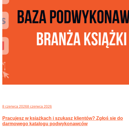
8 czerwca 2026
8 czerwca 2026
Pracujesz w książkach i szukasz klientów? Zgłoś się do
darmowego katalogu podwykonawców