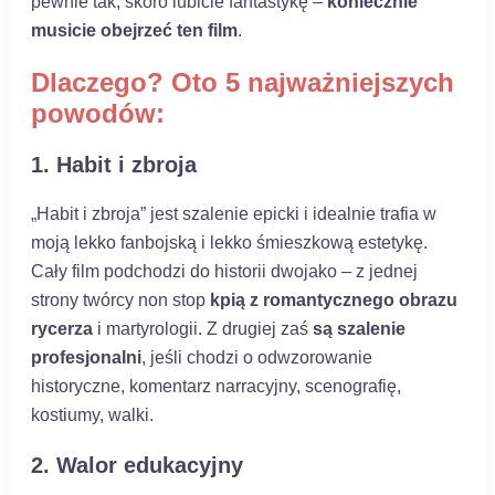
pewnie tak, skoro lubicie fantastykę –
koniecznie
musicie obejrzeć ten film
.
Dlaczego? Oto 5 najważniejszych
powodów:
1. Habit i zbroja
„Habit i zbroja” jest szalenie epicki i idealnie trafia w
moją lekko fanbojską i lekko śmieszkową estetykę.
Cały film podchodzi do historii dwojako – z jednej
strony twórcy non stop
kpią z romantycznego obrazu
rycerza
i martyrologii. Z drugiej zaś
są szalenie
profesjonalni
, jeśli chodzi o odwzorowanie
historyczne, komentarz narracyjny, scenografię,
kostiumy, walki.
2. Walor edukacyjny