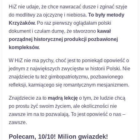
HiZ nie udaje, że chce nawracać dusze i zginać szyje
do modlitwy za ojczyznę i niebiosa.
To były metody
Krzyżaków.
Po raz pierwszy oglądałam polski
dokument i czułam dumę, że stworzono
kawał
porządnej historycznej produkcji pozbawionej
kompleksów.
W HiZ nie ma pychy, choć jest to poniekąd opowieść o
jednym z największych zwycięstw w historii Polski. Nie
znajdziecie tu też gimbopatriotyzmu, pozbawionego
refleksji, karmiącego się romantycznym mesjanizmem.
Znajdziecie za to
mądrą lekcję
o tym, że ludzie chcą
po prostu żyć swoim życiem, ale okoliczności nie
zawsze im na to pozwalają. To jest opowieść o nas –
zawsze.
Polecam, 10/10! Milion gwiazdek!