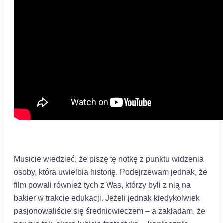
Musicie wiedzieć, że piszę tę notkę z punktu widzenia
osoby, która uwielbia historię. Podejrzewam jednak, że
film powali również tych z Was, którzy byli z nią na
bakier w trakcie edukacji. Jeżeli jednak kiedykolwiek
pasjonowaliście się średniowieczem – a zakładam, że