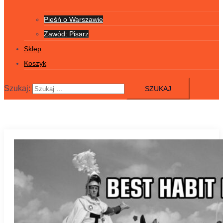
Pieśń o Warszawie
Zawód: Pisarz
Sklep
Koszyk
Szukaj: