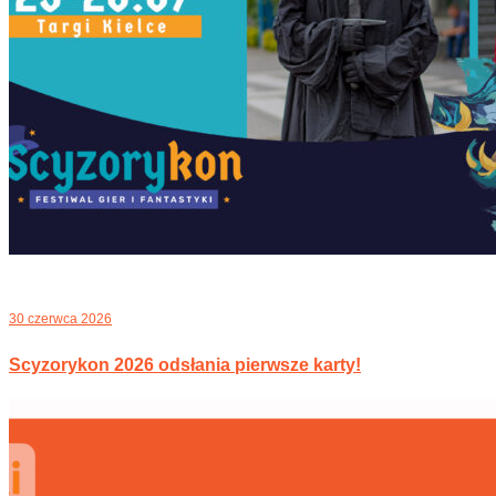
30 czerwca 2026
Scyzorykon 2026 odsłania pierwsze karty!