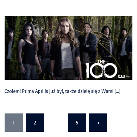
Czołem! Prima Aprilis już był, także dzielę się z Wami […]
1
2
…
5
>