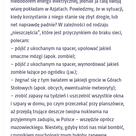
niedoborem energii elektrycznej, jednak ja całą swoją
wiarę pokładam w Azjatach. Powiedzmy, że w sytuacji,
kiedy korzystanie z niego stanie się zbyt drogie, lub
net naprawdę padnie? W zależności od rodzaju
,,nieszczęścia”, które jest przyczynkiem do braku sieci,
polecam:
– pójść z ukochanym na spacer, upolować jakieś
smaczne mózgi (apok. zombie);
– pójść z ukochanym na spacer, wymordować jakieś
zombie łażące po ogródku (j.w.);
– żegnać się z tym światem w jakiejś grocie w Górach
Stołowych (apok. obcych, ewentualnie meteoryty);
– zrobić zapasy na tydzień i uszczelnić wszystkie okna
i szpary w domu, po czym przeczekać przy planszówce,
aż przejdą trujące deszcze (wojna nuklearna na
przyjemnym zadupiu, w Polsce – wszędzie oprócz
mazowieckiego. Niestety, gdyby ktoś nas miał bombić,
czynnikiem psychologicznym byłoby zapewne