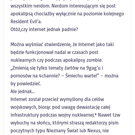
wszystkim nerdom. Nerdom interesującym się post
apokalipsą chociażby wyłącznie na poziomie kolejnego
Resident Evil’a.
Otóż,czy internet jednak padnie?
Można wyśmiać stwierdzenie, że Internet jako taki
będzie funkcjonował nadal w czasach post
nuklearnych czy podczas apokalipsy zombie.
,,Zmienią się tylko tematy żartów na 9gag’u i
pornosów na 4channie? – Śmiechu warte!” – można
by powiedzieć.
Ale jednak…
Internet został przecież wymyślony dla celów
wojskowych, biorąc pod uwagę dewastację całej
infrastruktury podczas wojny nuklearnej.* Nawet tzw
wybuchy na słońcu, którymi straszą redaktorzy pism
poczytnych typu Nieznany Świat lub Nexus, nie