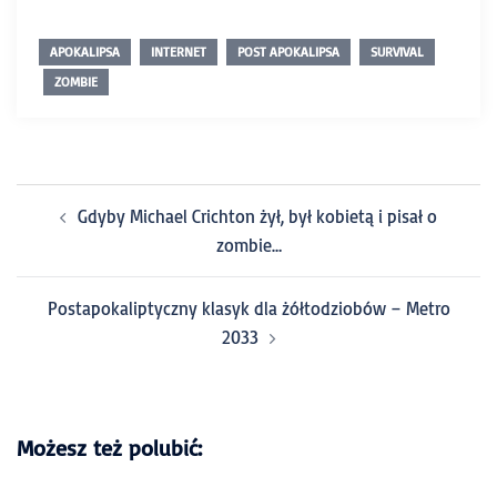
APOKALIPSA
INTERNET
POST APOKALIPSA
SURVIVAL
ZOMBIE
Gdyby Michael Crichton żył, był kobietą i pisał o
zombie…
Postapokaliptyczny klasyk dla żółtodziobów – Metro
2033
Możesz też polubić: