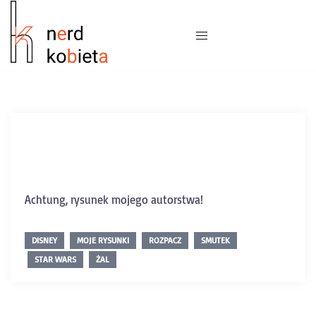
Achtung, rysunek mojego autorstwa!
DISNEY
MOJE RYSUNKI
ROZPACZ
SMUTEK
STAR WARS
ŻAL