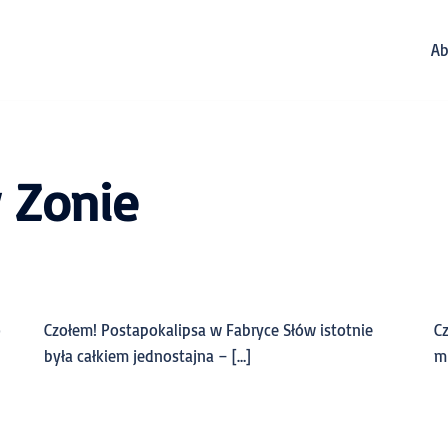
Ab
 Zonie
o
Czołem! Postapokalipsa w Fabryce Słów istotnie
C
była całkiem jednostajna – […]
mi