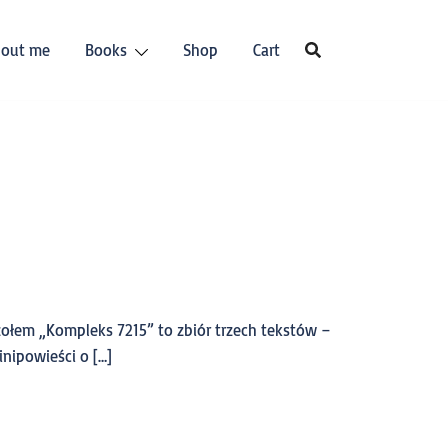
out me
Books
Shop
Cart
zołem „Kompleks 7215” to zbiór trzech tekstów –
nipowieści o […]