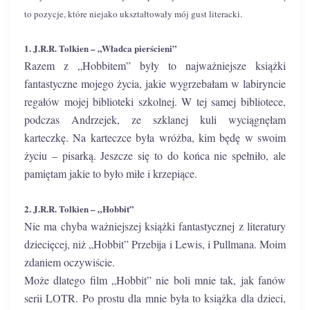
to pozycje, które niejako ukształtowały mój gust literacki.
1. J.R.R. Tolkien – „Władca pierścieni”
Razem z „Hobbitem” były to najważniejsze książki
fantastyczne mojego życia, jakie wygrzebałam w labiryncie
regałów mojej biblioteki szkolnej. W tej samej bibliotece,
podczas Andrzejek, ze szklanej kuli wyciągnęłam
karteczkę. Na karteczce była wróżba, kim będę w swoim
życiu – pisarką. Jeszcze się to do końca nie spełniło, ale
pamiętam jakie to było miłe i krzepiące.
2. J.R.R. Tolkien – „Hobbit”
Nie ma chyba ważniejszej książki fantastycznej z literatury
dziecięcej, niż „Hobbit” Przebija i Lewis, i Pullmana. Moim
zdaniem oczywiście.
Może dlatego film „Hobbit” nie boli mnie tak, jak fanów
serii LOTR. Po prostu dla mnie była to książka dla dzieci,