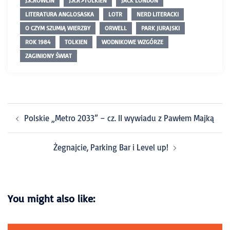
J.K.ROWLIN
J.R.R>TOLKIEN
JACK LONDON
LITERATURA ANGLOSASKA
LOTR
NERD LITERACKI
O CZYM SZUMIĄ WIERZBY
ORWELL
PARK JURAJSKI
ROK 1984
TOLKIEN
WODNIKOWE WZGÓRZE
ZAGINIONY ŚWIAT
Polskie „Metro 2033” – cz. II wywiadu z Pawłem Majką
Żegnajcie, Parking Bar i Level up!
You might also like: