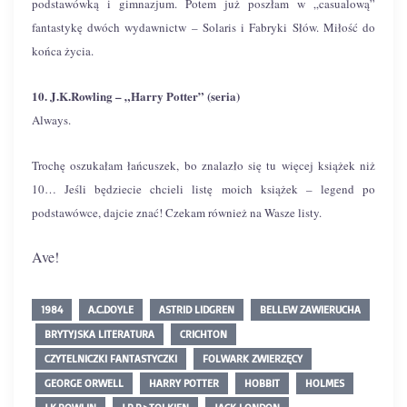
podstawówką i gimnazjum. Potem już poszłam w „casualową”
fantastykę dwóch wydawnictw – Solaris i Fabryki Słów. Miłość do
końca życia.
10. J.K.Rowling – „Harry Potter” (seria)
Always.
Trochę oszukałam łańcuszek, bo znalazło się tu więcej książek niż
10… Jeśli będziecie chcieli listę moich książek – legend po
podstawówce, dajcie znać! Czekam również na Wasze listy.
Ave!
1984
A.C.DOYLE
ASTRID LIDGREN
BELLEW ZAWIERUCHA
BRYTYJSKA LITERATURA
CRICHTON
CZYTELNICZKI FANTASTYCZKI
FOLWARK ZWIERZĘCY
GEORGE ORWELL
HARRY POTTER
HOBBIT
HOLMES