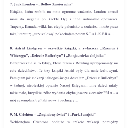
7. Jack London – „Bellew Zawierucha”
Książka, która zrobiła na mnie ogromne wrażenie. London zmusił
mnie do sięgania po Yacktę Oyę i inne indiańskie opowieści.
Traperzy, Kanada, wilki, las, ciepłe palenisko w szałasie… może przez
taką literaturę „survivalową” pokochałam potem S.T.A.L.K.E.R.a…
8. Astrid Lindgren – wszystkie książki, a zwłaszcza „Rasmus i
Włóczęga”, „Dzieci z Bullerbyn” i „Ronja, córka zbójnika”
Bezsprzecznie są to tytuły, które razem z Rowling uprzyjemniały mi
całe dzieciństwo. Te trzy książki Astrid były dla mnie kultowymi.
Pamiętam jak z okazji jakiegoś święta dostałam „Dzieci z Bullerbyn”
w ładnej, niebieskiej oprawie Naszej Księgarni. Inne dzieci miały
takie małe, brzydkie, żółte wydania chyba jeszcze z czasów PRLu – a
mój egzemplarz był taki nowy i pachnący…
9. M. Crichton – „Zaginiony świat” i „Park Jurajski”
Wchłonęłam Crichtona bodajże w trakcie wakacji pomiędzy