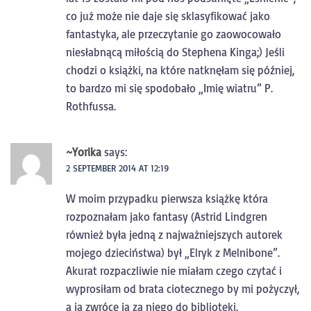
co już może nie daje się sklasyfikować jako
fantastyka, ale przeczytanie go zaowocowało
niesłabnącą miłością do Stephena Kinga;) Jeśli
chodzi o książki, na które natknęłam się później,
to bardzo mi się spodobało „Imię wiatru” P.
Rothfussa.
~Yorika
says:
2 SEPTEMBER 2014 AT 12:19
W moim przypadku pierwsza książkę która
rozpoznałam jako fantasy (Astrid Lindgren
również była jedną z najważniejszych autorek
mojego dzieciństwa) był „Elryk z Melnibone”.
Akurat rozpaczliwie nie miałam czego czytać i
wyprosiłam od brata ciotecznego by mi pożyczył,
a ja zwrócę ją za niego do biblioteki.