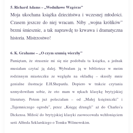
5. Richard Adams – „Wodnikowe Wzgórze”
Moja ukochana książka dzieciństwa i wczesnej młodości.
Czasem jeszcze do niej wracam. Niby „wojna królików”
brzmi śmiesznie, a tak naprawdę to krwawa i dramatyczna
historia. Mistrzostwo!
6. K. Grahame – „O czym szumią wierzby”
Pamiętam, że strasznie mi się nie podobała ta książka, a jednak
musiałam czytać ją dalej. Wybrałam ją w bibliotece w moim
rodzinnym miasteczku ze względu na okładkę – skusiły mnie
genialne ilustracje E.H.Sheparda. Dopiero w trakcie czytania
uzmysłowiłam sobie, że oto mam w rękach klasykę brytyjskiej
literatury. Potem już poleciałam – od „Małej księżniczki” i
„Tajemniczego ogrodu”, przez „Księgę dżungli” aż do Charles’a
Dickensa. Miłość do brytyjskiej klasyki zaowocowała wchłonięciem
serii Alfreda Szklarskiego o Tomku Wilmowskim.