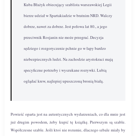
Kuba Błażyk obiecujący szablista warszawskiej Legii
bierze udział w Spartakiadzie w bratnim NRD. Walczy
dobrze, nawet za dobrze. Jest połowa lat 80., a jego
przeciwnik Rosjanin nie może przegrać. Decyzja
sędziego i rozgoryczenie pchnie go w łapy bardzo
niebezpiecznych ludzi. Na zachodzie arystokraci mają
specyficzne potrzeby i wyszukane rozrywki. Lubią
oglądać krew, najlepiej upuszczoną bronią białą.
Powieść oparta jest na autentycznych wydarzeniach, co dla mnie jest
już drugim powodem, żeby kupić tę książkę. Pierwszym są szable.
Współczesne szable. Jeśli ktoś nie rozumie, dlaczego szbale miały by