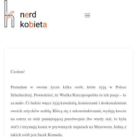
Czołem!
Poznałam w swoim życiu kilka osób, które żyją w Polsce
Szlacheckiej. Powiedzieć, że Wielka Rzeczpospolita to ich pasja – to
za mało. Ci ludzie wręcz żyją kawalerią, kontuszami i doskonaleniem
swoich sztychów szablą. Kłócą się z rekonstruktorami, wydają krocie
na ostrza ze stali pamiętającej przedwojnie (bo wtedy stal, to była
stal!) i trzymają konie w prywatnych stajniach na Mazowszu. Jedną z
takich osób jest Jacek Komuda.