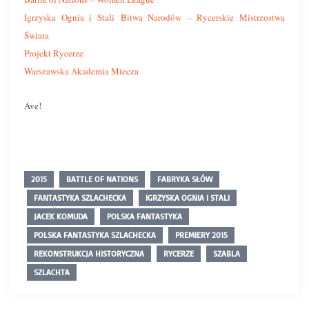
Igrzyska Ognia i Stali
Bitwa Narodów – Rycerskie Mistrzostwa
Świata
Projekt Rycerze
Warszawska Akademia Miecza
Ave!
2015
BATTLE OF NATIONS
FABRYKA SŁÓW
FANTASTYKA SZLACHECKA
IGRZYSKA OGNIA I STALI
JACEK KOMUDA
POLSKA FANTASTYKA
POLSKA FANTASTYKA SZLACHECKA
PREMIERY 2015
REKONSTRUKCJA HISTORYCZNA
RYCERZE
SZABLA
SZLACHTA