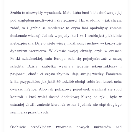
Szabla to niezwykły wynalazek. Mało która broń biała dorównuje jej
pod względem możliwości i skuteczności. Ha, wiadomo – jak chcesz
zabić, to i grabie są mordercze (o czym fani apokalipsy zombie
doskonale wiedzą). Jednak w pojedynku 1 vs 1 szabla jest piekielnie
niebezpieczna. Daje o wiele więcej możliwości ruchów, wykorzystuje
dynamizm szermierza. W okresie swojej chwały, czyli w czasach
Polski szlacheckiej, cała Europa bała się pojedynkować z naszą
szlachtą. Dzisiaj szabelką wywijają jedynie rekonstruktorzy i
pasjonaci, choć i ci często zbytnio ufają swojej wiedzy. Pamiętam
kilka przypadków, jak jakiś żółtodziób obciął sobie koniuszek ucha
ćwicząc młyńce. Albo jak pokazowy pojedynek wymknął się spod
kontroli i ktoś wolał dostać dodatkową bliznę na ręku, byle w
ostatniej chwili zmienić kierunek ostrza i jednak nie ciąć drugiego
szermierza przez brzuch.
Osobiście przedkładam tworzenie nowych uniwersów nad