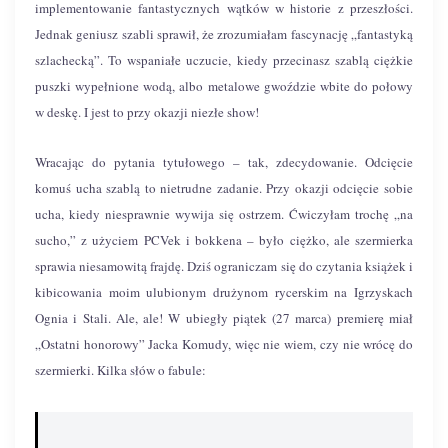
implementowanie fantastycznych wątków w historie z przeszłości.
Jednak geniusz szabli sprawił, że zrozumiałam fascynację „fantastyką
szlachecką”. To wspaniałe uczucie, kiedy przecinasz szablą ciężkie
puszki wypełnione wodą, albo metalowe gwoździe wbite do połowy
w deskę. I jest to przy okazji niezłe show!
Wracając do pytania tytułowego – tak, zdecydowanie. Odcięcie
komuś ucha szablą to nietrudne zadanie. Przy okazji odcięcie sobie
ucha, kiedy niesprawnie wywija się ostrzem. Ćwiczyłam trochę „na
sucho,” z użyciem PCVek i bokkena – było ciężko, ale szermierka
sprawia niesamowitą frajdę. Dziś ograniczam się do czytania książek i
kibicowania moim ulubionym drużynom rycerskim na Igrzyskach
Ognia i Stali. Ale, ale! W ubiegły piątek (27 marca) premierę miał
„Ostatni honorowy” Jacka Komudy, więc nie wiem, czy nie wrócę do
szermierki. Kilka słów o fabule: