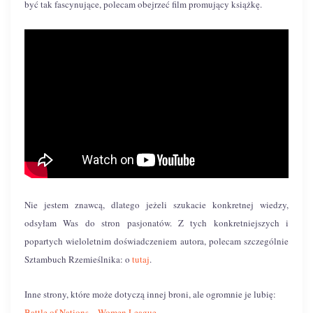
być tak fascynujące, polecam obejrzeć film promujący książkę.
Nie jestem znawcą, dlatego jeżeli szukacie konkretnej wiedzy,
odsyłam Was do stron pasjonatów. Z tych konkretniejszych i
popartych wieloletnim doświadczeniem autora, polecam szczególnie
Sztambuch Rzemieślnika: o
tutaj
.
Inne strony, które może dotyczą innej broni, ale ogromnie je lubię:
Battle of Nations – Women League