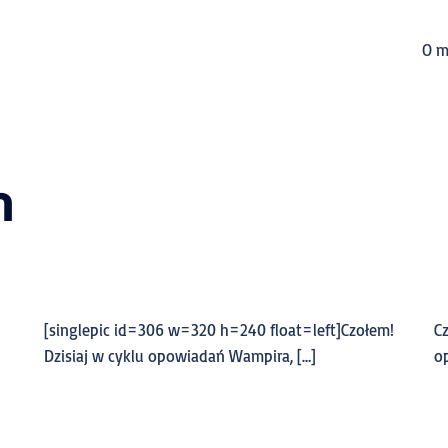
O m
m
[singlepic id=306 w=320 h=240 float=left]Czołem!
C
Dzisiaj w cyklu opowiadań Wampira, […]
o