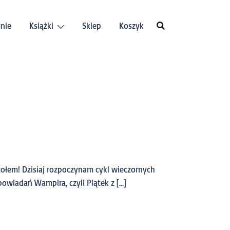
nie
Książki
Sklep
Koszyk
zołem! Dzisiaj rozpoczynam cykl wieczornych
powiadań Wampira, czyli Piątek z […]