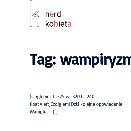
Tag:
wampiryz
[singlepic id=329 w=320 h=240
float=left]Czołgiem! Dziś kolejne opowiadanie
Wampira – […]