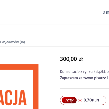
O m
 i wydawców (1h)
300,00
zł
Konsultacje z rynku książki, 
Zapraszam zarówno pisarzy i
raty
8,70
PLN
od