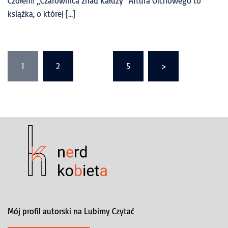
Czołem! „Czarownica znad Kałuży” Artura Olchowego to
książka, o której […]
1
2
…
5
>
Mój profil autorski na Lubimy Czytać