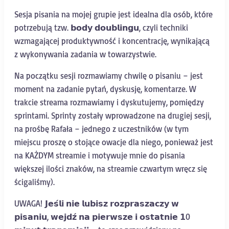
Sesja pisania na mojej grupie jest idealna dla osób, które
potrzebują tzw. 𝗯𝗼𝗱𝘆 𝗱𝗼𝘂𝗯𝗹𝗶𝗻𝗴𝘂, czyli techniki
wzmagającej produktywność i koncentrację, wynikającą
z wykonywania zadania w towarzystwie.
Na początku sesji rozmawiamy chwilę o pisaniu – jest
moment na zadanie pytań, dyskusję, komentarze. W
trakcie streama rozmawiamy i dyskutujemy, pomiędzy
sprintami. Sprinty zostały wprowadzone na drugiej sesji,
na prośbę Rafała – jednego z uczestników (w tym
miejscu proszę o stojące owacje dla niego, ponieważ jest
na KAŻDYM streamie i motywuje mnie do pisania
większej ilości znaków, na streamie czwartym wręcz się
ścigaliśmy).
UWAGA! 𝗝𝗲𝘀́𝗹𝗶 𝗻𝗶𝗲 𝗹𝘂𝗯𝗶𝘀𝘇 𝗿𝗼𝘇𝗽𝗿𝗮𝘀𝘇𝗮𝗰𝘇𝘆 𝘄
𝗽𝗶𝘀𝗮𝗻𝗶𝘂, 𝘄𝗲𝗷𝗱𝘇́ 𝗻𝗮 𝗽𝗶𝗲𝗿𝘄𝘀𝘇𝗲 𝗶 𝗼𝘀𝘁𝗮𝘁𝗻𝗶𝗲 𝟭0