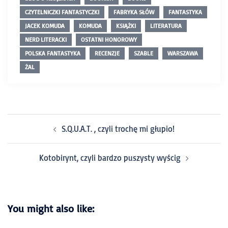
CZYTELNICZKI FANTASTYCZKI
FABRYKA SŁÓW
FANTASTYKA
JACEK KOMUDA
KOMUDA
KSIĄŻKI
LITERATURA
NERD LITERACKI
OSTATNI HONOROWY
POLSKA FANTASTYKA
RECENZJE
SZABLE
WARSZAWA
ŻAL
S.Q.U.A.T. , czyli trochę mi głupio!
Kotobirynt, czyli bardzo puszysty wyścig
You might also like: