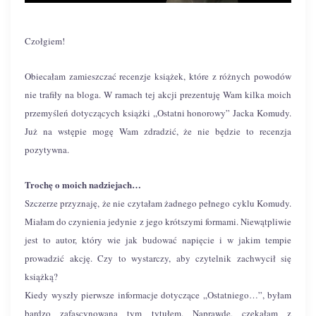
Czołgiem!
Obiecałam zamieszczać recenzje książek, które z różnych powodów
nie trafiły na bloga. W ramach tej akcji prezentuję Wam kilka moich
przemyśleń dotyczących książki ,,Ostatni honorowy” Jacka Komudy.
Już na wstępie mogę Wam zdradzić, że nie będzie to recenzja
pozytywna.
Trochę o moich nadziejach…
Szczerze przyznaję, że nie czytałam żadnego pełnego cyklu Komudy.
Miałam do czynienia jedynie z jego krótszymi formami. Niewątpliwie
jest to autor, który wie jak budować napięcie i w jakim tempie
prowadzić akcję. Czy to wystarczy, aby czytelnik zachwycił się
książką?
Kiedy wyszły pierwsze informacje dotyczące „Ostatniego…”, byłam
bardzo zafascynowana tym tytułem. Naprawdę, czekałam z