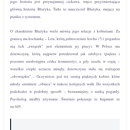
jego historia jest przynajmniej ciekawa, wręcz przyćmiewająca
główną historię Błażyka. Tarło to nauczyciel Błażyka, mający na
pieńku z systemem.
O charakterze Błażyka wiele mówią jego relacje z kobietami. Za
granicą ma kochankę – Lou, którą jednocześnie kocha (?) i pogardza
nią (ich „związek” jest elementem jej pracy). W Polsce ma
dziewczynę, którą najpierw potraktował jak zdobycz (piękna i
pozornie niedostępna córka komunisty), a gdy zaszła w ciążę –
wszelkie ciepłe uczucia minęły, dziewczyna stała się rodzajem
„obowiązku”… Oczywiście jest też szereg pięknych kobiet, które
młody szermierz „obraca” w trakcie kolejnych walk. Do wszystkich
podchodzi w podobny sposób – beznamiętny, z nutką pogardy.
Psycholog miałby używanie. Świetnie pokazuje to fragment ze
str.305: