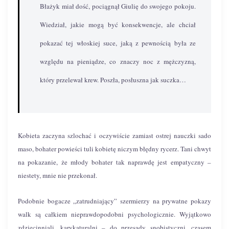
Błażyk miał dość, pociągnął Giulię do swojego pokoju.
Wiedział, jakie mogą być konsekwencje, ale chciał
pokazać tej włoskiej suce, jaką z pewnością była ze
względu na pieniądze, co znaczy noc z mężczyzną,
który przelewał krew. Poszła, posłuszna jak suczka…
Kobieta zaczyna szlochać i oczywiście zamiast ostrej nauczki sado
maso, bohater powieści tuli kobietę niczym błędny rycerz. Tani chwyt
na pokazanie, że młody bohater tak naprawdę jest empatyczny –
niestety, mnie nie przekonał.
Podobnie bogacze „zatrudniający” szermierzy na prywatne pokazy
walk są całkiem nieprawdopodobni psychologicznie. Wyjątkowo
zdziecinniali, karykaturalni – do przesady snobistyczni, czasem