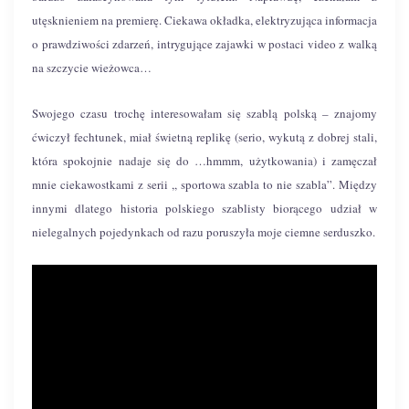
utęsknieniem na premierę. Ciekawa okładka, elektryzująca informacja
o prawdziwości zdarzeń, intrygujące zajawki w postaci video z walką
na szczycie wieżowca…
Swojego czasu trochę interesowałam się szablą polską – znajomy
ćwiczył fechtunek, miał świetną replikę (serio, wykutą z dobrej stali,
która spokojnie nadaje się do …hmmm, użytkowania) i zamęczał
mnie ciekawostkami z serii ,, sportowa szabla to nie szabla”. Między
innymi dlatego historia polskiego szablisty biorącego udział w
nielegalnych pojedynkach od razu poruszyła moje ciemne serduszko.