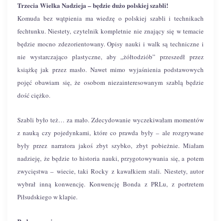
Trzecia Wielka Nadzieja – będzie dużo polskiej szabli!
Komuda bez wątpienia ma wiedzę o polskiej szabli i technikach
fechtunku. Niestety, czytelnik kompletnie nie znający się w temacie
będzie mocno zdezorientowany. Opisy nauki i walk są techniczne i
nie wystarczająco plastyczne, aby „żółtodziób” przeszedł przez
książkę jak przez masło. Nawet mimo wyjaśnienia podstawowych
pojęć obawiam się, że osobom niezainteresowanym szablą będzie
dość ciężko.
Szabli było też… za mało. Zdecydowanie wyczekiwałam momentów
z nauką czy pojedynkami, które co prawda były – ale rozgrywane
były przez narratora jakoś zbyt szybko, zbyt pobieżnie. Miałam
nadzieję, że będzie to historia nauki, przygotowywania się, a potem
zwycięstwa – wiecie, taki Rocky z kawałkiem stali. Niestety, autor
wybrał inną konwencję. Konwencję Bonda z PRLu, z portretem
Piłsudskiego w klapie.