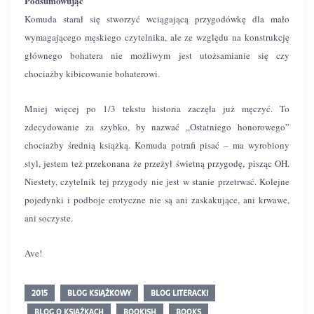
Podsumowując
Komuda starał się stworzyć wciągającą przygodówkę dla mało
wymagającego męskiego czytelnika, ale ze względu na konstrukcję
głównego bohatera nie możliwym jest utożsamianie się czy
chociażby kibicowanie bohaterowi.
Mniej więcej po 1/3 tekstu historia zaczęła już męczyć. To
zdecydowanie za szybko, by nazwać ,,Ostatniego honorowego”
chociażby średnią książką. Komuda potrafi pisać – ma wyrobiony
styl, jestem też przekonana że przeżył świetną przygodę, pisząc OH.
Niestety, czytelnik tej przygody nie jest w stanie przetrwać. Kolejne
pojedynki i podboje erotyczne nie są ani zaskakujące, ani krwawe,
ani soczyste.
Ave!
2015
BLOG KSIĄŻKOWY
BLOG LITERACKI
BLOG O KSIĄŻKACH
BOOKISH
BOOKS