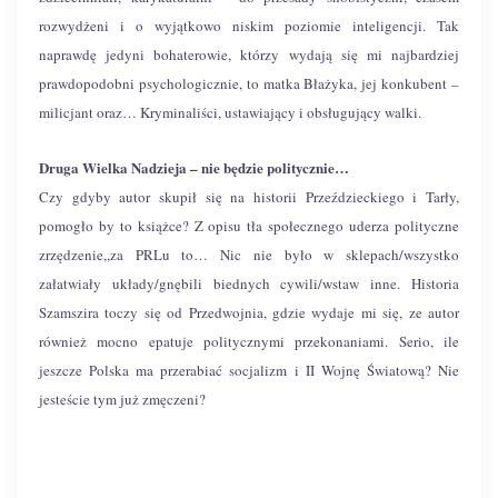
rozwydżeni i o wyjątkowo niskim poziomie inteligencji. Tak
naprawdę jedyni bohaterowie, którzy wydają się mi najbardziej
prawdopodobni psychologicznie, to matka Błażyka, jej konkubent –
milicjant oraz… Kryminaliści, ustawiający i obsługujący walki.
Druga Wielka Nadzieja – nie będzie politycznie…
Czy gdyby autor skupił się na historii Przeździeckiego i Tarły,
pomogło by to książce? Z opisu tła społecznego uderza polityczne
zrzędzenie,,za PRLu to… Nic nie było w sklepach/wszystko
załatwiały układy/gnębili biednych cywili/wstaw inne. Historia
Szamszira toczy się od Przedwojnia, gdzie wydaje mi się, ze autor
również mocno epatuje politycznymi przekonaniami. Serio, ile
jeszcze Polska ma przerabiać socjalizm i II Wojnę Światową? Nie
jesteście tym już zmęczeni?