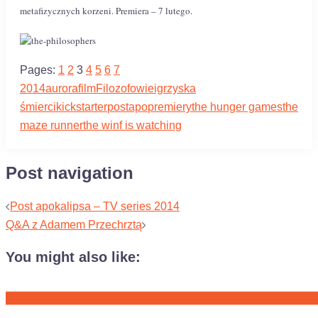
metafizycznych korzeni. Premiera – 7 lutego.
Pages:
1
2
3
4
5
6
7
2014
aurora
film
Filozofowie
igrzyska
śmierci
kickstarter
postapo
premiery
the hunger games
the
maze runner
the winf is watching
Post navigation
Post apokalipsa – TV series 2014
Q&A z Adamem Przechrztą
You might also like: