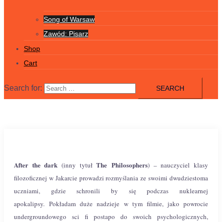
Song of Warsaw
Zawód: Pisarz
Shop
Cart
Search for:
After the dark
The Philosophers
(inny tytuł
) – nauczyciel klasy
filozoficznej w Jakarcie prowadzi rozmyślania ze swoimi dwudziestoma
uczniami, gdzie schronili by się podczas nuklearnej
apokalipsy.
Pokładam duże nadzieje w tym filmie, jako powrocie
undergroundowego sci fi postapo do swoich psychologicznych,