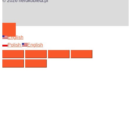
© 2026 nerdkobieta.pl
English
Polish
English