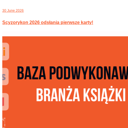
30 June 2026
Scyzorykon 2026 odsłania pierwsze karty!