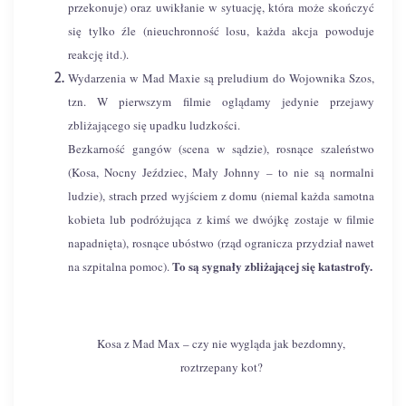
przekonuje) oraz uwikłanie w sytuację, która może skończyć
się tylko źle (nieuchronność losu, każda akcja powoduje
reakcję itd.).
Wydarzenia w Mad Maxie są preludium do Wojownika Szos,
tzn. W pierwszym filmie oglądamy jedynie przejawy
zbliżającego się upadku ludzkości.
Bezkarność gangów (scena w sądzie), rosnące szaleństwo
(Kosa, Nocny Jeździec, Mały Johnny – to nie są normalni
ludzie), strach przed wyjściem z domu (niemal każda samotna
kobieta lub podróżująca z kimś we dwójkę zostaje w filmie
napadnięta), rosnące ubóstwo (rząd ogranicza przydział nawet
To są sygnały zbliżającej się katastrofy.
na szpitalna pomoc).
Kosa z Mad Max – czy nie wygląda jak bezdomny,
roztrzepany kot?