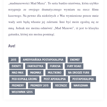
„madmaxowości Mad Maxa”. To seria bardzo nierówna, która szybko
rezygnuje ze swojego dramatycznego wymiaru na rzecz filmu
kasowego. Na pewno dla niektórych z Was wymienione przeze mnie
wady serii będą własnie jej zaletami. Inni być może zgodzą się ze
mną. Jednak nie można odmówić „Mad Maxowi”, iż jest to klasyka
gatunku, której nie można pominąć.
Ave!
2015
AMERYKAŃSKA POSTAPOKALIPSA
ENEMEF
EVENTY
FANTASTYKA
FURIOSA
FURY ROAD
MAD MAX
MADMAX
MULTIKINO
NA DRODZE FURII
POD KOPUŁĄ GROMU
POST APOKALIPSA
POSTAPOKALIPSA
PREMIERY
PREMIERY 2015
RECENZJE
WARSZAWA
WOJOWNIK SZOS