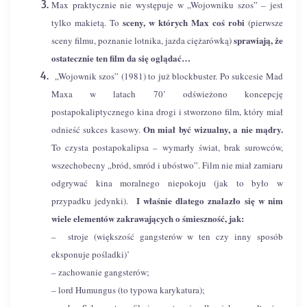
Max praktycznie nie występuje w „Wojowniku szos” – jest
sceny, w których Max coś robi
tylko makietą. To
(pierwsze
sprawiają, że
sceny filmu, poznanie lotnika, jazda ciężarówką)
ostatecznie ten film da się oglądać…
„Wojownik szos” (1981) to już blockbuster. Po sukcesie Mad
Maxa w latach 70’ odświeżono koncepcję
postapokaliptycznego kina drogi i stworzono film, który miał
On miał być wizualny, a nie mądry.
odnieść sukces kasowy.
To czysta postapokalipsa – wymarły świat, brak surowców,
wszechobecny „bród, smród i ubóstwo”. Film nie miał zamiaru
odgrywać kina moralnego niepokoju (jak to było w
I właśnie dlatego znalazło się w nim
przypadku jedynki).
wiele elementów zakrawających o śmieszność, jak:
– stroje (większość gangsterów w ten czy inny sposób
eksponuje pośladki)’
– zachowanie gangsterów;
– lord Humungus (to typowa karykatura);