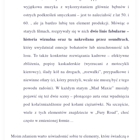
wyjątkowa muzyka z wykorzystaniem głównie bębnów i
ostrych podkreśleń smyczkami – jest to naleciałość z lat 50. i
60. , ale ja bardzo lubię ten element produkcji. Mówiąc o
dwie linie fabularne –
starych filmach, rozgrywały się w nich
historia wizualna oraz ta nakreślana przez soundtrack
,
który uwydatniał emocje bohaterów lub nieuchronność ich
losu. To także konkretne rozwiązania kadrowe – efektywne
zbliżenia, popisy kaskaderskie (wyrzucani z motocykli
kierowcy), ślady kół na drogach, „rozwałki”, przypadkowe i
niewinne ofiary (ci, kórzy przeżyli, wcale nie muszą być z tego
powodu radośni). W każdym starym „Mad Maxie” musiały
pojawić się też dwie sceny – płonącego auta oraz wpadnięcia
pod koła/zmiażdżenie pod kołami ciężarówki. Na szczęście,
wiele z tych elementów znajdziecie w „Fury Road”, choć
często w zmienionej formie…
Moim zdaniem warto uświadomić sobie te elementy, które świadczą o