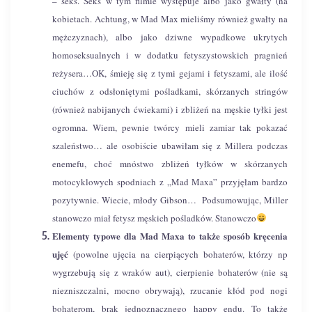
– seks. Seks w tym filmie występuje albo jako gwałty (na
kobietach. Achtung, w Mad Max mieliśmy również gwałty na
mężczyznach), albo jako dziwne wypadkowe ukrytych
homoseksualnych i w dodatku fetyszystowskich pragnień
reżysera…
OK, śmieję się z tymi gejami i fetyszami, ale ilość
ciuchów z odsłoniętymi pośladkami, skórzanych stringów
(również nabijanych ćwiekami) i zbliżeń na męskie tyłki jest
ogromna. Wiem, pewnie twórcy mieli zamiar tak pokazać
szaleństwo… ale osobiście ubawiłam się z Millera podczas
enemefu, choć mnóstwo zbliżeń tyłków w skórzanych
motocyklowych spodniach z „Mad Maxa” przyjęłam bardzo
pozytywnie. Wiecie, młody Gibson…
Podsumowując, Miller
stanowczo miał fetysz męskich pośladków. Stanowczo
Elementy typowe dla Mad Maxa to także sposób kręcenia
ujęć
(powolne ujęcia na cierpiących bohaterów, którzy np
wygrzebują się z wraków aut), cierpienie bohaterów (nie są
niezniszczalni, mocno obrywają), rzucanie kłód pod nogi
bohaterom, brak jednoznacznego happy endu. To także