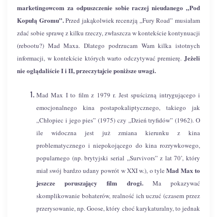
marketingowcom za odpuszczenie sobie raczej nieudanego „Pod
Kopułą Gromu”.
Przed jakąkolwiek recenzją „Fury Road” musiałam
zdać sobie sprawę z kilku rzeczy, zwłaszcza w kontekście kontynuacji
(rebootu?) Mad Maxa. Dlatego podrzucam Wam kilka istotnych
Jeżeli
informacji, w kontekście których warto odczytywać premierę.
nie oglądaliście I i II, przeczytajcie poniższe uwagi.
Mad Max I to film z 1979 r. Jest spuścizną intrygującego i
emocjonalnego kina postapokaliptycznego, takiego jak
„Chłopiec i jego pies” (1975) czy „Dzień tryfidów” (1962). O
ile widoczna jest już zmiana kierunku z kina
problematycznego i niepokojącego do kina rozrywkowego,
popularnego (np. brytyjski serial „Survivors” z lat 70’, który
Mad Max to
miał swój bardzo udany powrót w XXI w.), o tyle
jeszcze poruszający film drogi.
Ma pokazywać
skomplikowanie bohaterów, realność ich uczuć (czasem przez
przerysowanie, np. Goose, który choć karykaturalny, to jednak