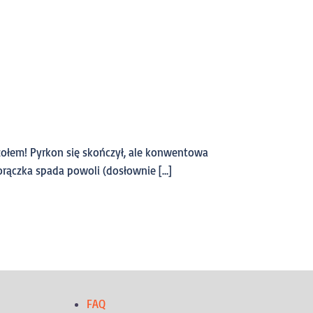
zołem! Pyrkon się skończył, ale konwentowa
orączka spada powoli (dosłownie […]
FAQ