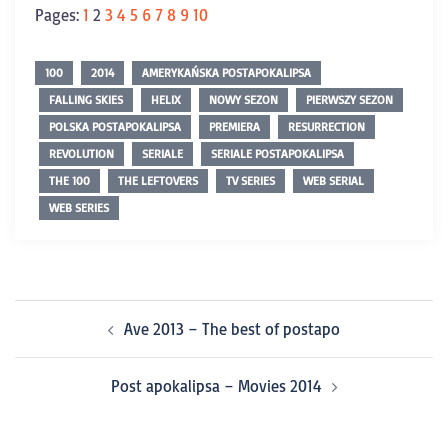
Pages:
1
2
3
4
5
6
7
8
9
10
100
2014
AMERYKAŃSKA POSTAPOKALIPSA
FALLING SKIES
HELIX
NOWY SEZON
PIERWSZY SEZON
POLSKA POSTAPOKALIPSA
PREMIERA
RESURRECTION
REVOLUTION
SERIALE
SERIALE POSTAPOKALIPSA
THE 100
THE LEFTOVERS
TV SERIES
WEB SERIAL
WEB SERIES
Ave 2013 – The best of postapo
Post apokalipsa – Movies 2014