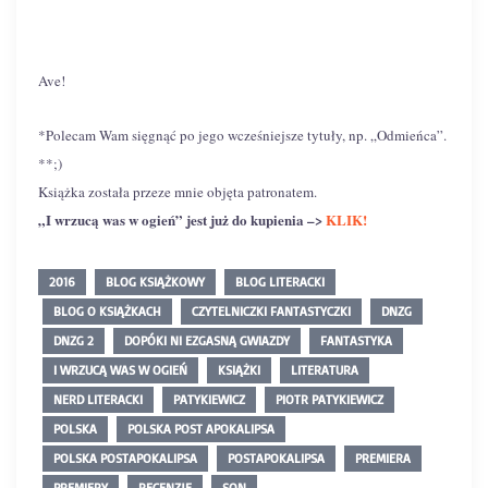
Ave!
*Polecam Wam sięgnąć po jego wcześniejsze tytuły, np. „Odmieńca”.
**;)
Książka została przeze mnie objęta patronatem.
„I wrzucą was w ogień” jest już do kupienia –>
KLIK!
2016
BLOG KSIĄŻKOWY
BLOG LITERACKI
BLOG O KSIĄŻKACH
CZYTELNICZKI FANTASTYCZKI
DNZG
DNZG 2
DOPÓKI NI EZGASNĄ GWIAZDY
FANTASTYKA
I WRZUCĄ WAS W OGIEŃ
KSIĄŻKI
LITERATURA
NERD LITERACKI
PATYKIEWICZ
PIOTR PATYKIEWICZ
POLSKA
POLSKA POST APOKALIPSA
POLSKA POSTAPOKALIPSA
POSTAPOKALIPSA
PREMIERA
PREMIERY
RECENZJE
SQN