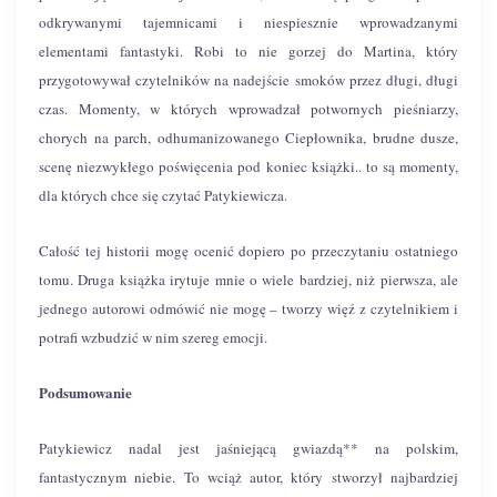
odkrywanymi tajemnicami i niespiesznie wprowadzanymi
elementami fantastyki. Robi to nie gorzej do Martina, który
przygotowywał czytelników na nadejście smoków przez długi, długi
czas. Momenty, w których wprowadzał potwornych pieśniarzy,
chorych na parch, odhumanizowanego Ciepłownika, brudne dusze,
scenę niezwykłego poświęcenia pod koniec książki.. to są momenty,
dla których chce się czytać Patykiewicza.
Całość tej historii mogę ocenić dopiero po przeczytaniu ostatniego
tomu. Druga książka irytuje mnie o wiele bardziej, niż pierwsza, ale
jednego autorowi odmówić nie mogę – tworzy więź z czytelnikiem i
potrafi wzbudzić w nim szereg emocji.
Podsumowanie
Patykiewicz nadal jest jaśniejącą gwiazdą** na polskim,
fantastycznym niebie. To wciąż autor, który stworzył najbardziej