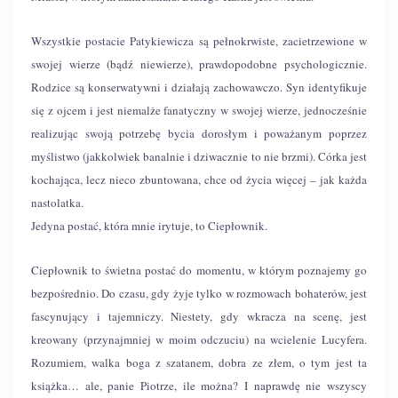
Wszystkie postacie Patykiewicza są pełnokrwiste, zacietrzewione w
swojej wierze (bądź niewierze), prawdopodobne psychologicznie.
Rodzice są konserwatywni i działają zachowawczo. Syn identyfikuje
się z ojcem i jest niemalże fanatyczny w swojej wierze, jednocześnie
realizując swoją potrzebę bycia dorosłym i poważanym poprzez
myślistwo (jakkolwiek banalnie i dziwacznie to nie brzmi). Córka jest
kochająca, lecz nieco zbuntowana, chce od życia więcej – jak każda
nastolatka.
Jedyna postać, która mnie irytuje, to Ciepłownik.
Ciepłownik to świetna postać do momentu, w którym poznajemy go
bezpośrednio. Do czasu, gdy żyje tylko w rozmowach bohaterów, jest
fascynujący i tajemniczy. Niestety, gdy wkracza na scenę, jest
kreowany (przynajmniej w moim odczuciu) na wcielenie Lucyfera.
Rozumiem, walka boga z szatanem, dobra ze złem, o tym jest ta
książka… ale, panie Piotrze, ile można? I naprawdę nie wszyscy