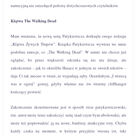
narracyjną nie zniechęcił połowy dotychczasowych czytelników.
Klątwa The Walking Dead
Mam wrażenie, że nową serię Patykiewicza dotknęła swego rodzaju
„Klątwa Żywych Trupów”. Książka Patykiewicza wywiera we mnie
podobne emocje, co „The Walking Dead”. W sumie nie chcesz już
oglądać, bo przez większość odcinka się nic nie dzieje, ale
zakończenie – jak to określiła Hasacz w jednym ze swoich tekstów –
daje Ci tak mocno w twarz, że wypadają zęby. Oceniłabym „I wrzucą
was w ogień” gorzej, gdyby właśnie nie ów świetny cliffhanger
kończący powieść.
Zakończenie skonstruowane jest w sposób iście patykiewiczowski,
tzn. autor może teraz zakończyć serię (nad czym bym ubolewała), ale
może też poprowadzić ją na nowe, bardziej atrakcyjne tory. Chyba
każdy czeka na moment, w którym przyjdzie wiosna (ot, taki