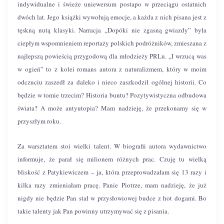
indywidualne i świeże uniewersum postapo w przeciągu ostatnich
dwóch lat. Jego książki wywołują emocje, a każda z nich pisana jest z
tęskną nutą klasyki. Narracja „Dopóki nie zgasną gwiazdy” była
ciepłym wspomnieniem reportaży polskich podróżników, zmieszana z
najlepszą powieścią przygodową dla młodzieży PRLu. „I wrzucą was
w ogień” to z kolei romans autora z naturalizmem, który w moim
odczuciu zaszedł za daleko i nieco zaszkodził ogólnej historii. Co
będzie w tomie trzecim? Historia buntu? Pozytywistyczna odbudowa
świata? A może antyutopia? Mam nadzieję, że przekonamy się w
przyszłym roku.
Za warsztatem stoi wielki talent. W biografii autora wydawnictwo
informuje, że parał się milionem różnych prac. Czuję tu wielką
bliskość z Patykiewiczem – ja, która przeprowadzałam się 13 razy i
kilka razy zmieniałam pracę. Panie Piotrze, mam nadzieję, że już
nigdy nie będzie Pan stał w przysłowiowej budce z hot dogami. Bo
takie talenty jak Pan powinny utrzymywać się z pisania.