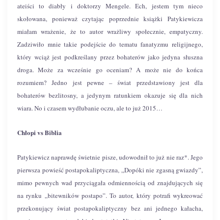
ateiści to diabły i doktorzy Mengele. Ech, jestem tym nieco
skołowana, ponieważ czytając poprzednie książki Patykiewicza
miałam wrażenie, że to autor wrażliwy społecznie, empatyczny.
Zadziwiło mnie takie podejście do tematu fanatyzmu religijnego,
który wciąż jest podkreślany przez bohaterów jako jedyna słuszna
droga. Może za wcześnie go oceniam? A może nie do końca
rozumiem? Jedno jest pewne – świat przedstawiony jest dla
bohaterów bezlitosny, a jedynym ratunkiem okazuje się dla nich
wiara. No i czasem wydłubanie oczu, ale to już 2015…
Chłopi vs Biblia
Patykiewicz naprawdę świetnie pisze, udowodnił to już nie raz*. Jego
pierwsza powieść postapokaliptyczna, „Dopóki nie zgasną gwiazdy”,
mimo pewnych wad przyciągała odmiennością od znajdujących się
na rynku „bitewników postapo”. To autor, który potrafi wykreować
przekonujący świat postapokaliptyczny bez ani jednego kałacha,