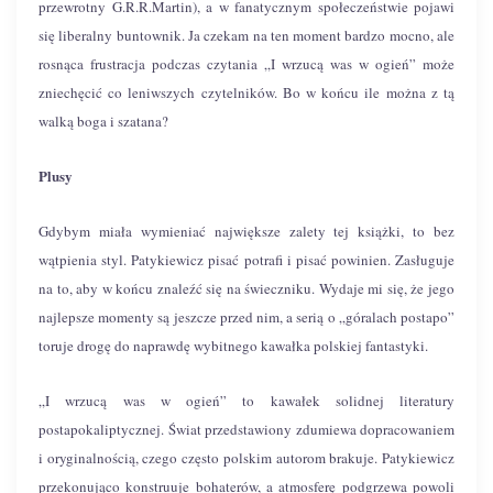
przewrotny G.R.R.Martin), a w fanatycznym społeczeństwie pojawi
się liberalny buntownik. Ja czekam na ten moment bardzo mocno, ale
rosnąca frustracja podczas czytania „I wrzucą was w ogień” może
zniechęcić co leniwszych czytelników. Bo w końcu ile można z tą
walką boga i szatana?
Plusy
Gdybym miała wymieniać największe zalety tej książki, to bez
wątpienia styl. Patykiewicz pisać potrafi i pisać powinien. Zasługuje
na to, aby w końcu znaleźć się na świeczniku. Wydaje mi się, że jego
najlepsze momenty są jeszcze przed nim, a serią o „góralach postapo”
toruje drogę do naprawdę wybitnego kawałka polskiej fantastyki.
„I wrzucą was w ogień” to kawałek solidnej literatury
postapokaliptycznej. Świat przedstawiony zdumiewa dopracowaniem
i oryginalnością, czego często polskim autorom brakuje. Patykiewicz
przekonująco konstruuje bohaterów, a atmosferę podgrzewa powoli