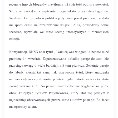
recenzje innych blogerów przytłumią mi świeżość odbioru powieści.
Szczerze, czekałam z napisaniem tego tekstu ponad dwa tygodnie.
Wydawnictwo prosiło o publikację tydzień przed premierą, co dało
mi sporo czasu na przetrawienie książki. A ta, powiedzmy sobie
szczerze, wywołała we mnie szereg intensywnych i różnorakich
emocji.
Kontynuacja DNZG nosi tytuł „I wrzucą was w ogień” i będzie mieć
premierę 14 września. Zaprezentowana okładka pasuje do serii, ale
przyciąga uwagę o wiele bardziej, niż tom pierwszy. Świetnie pasuje
do fabuły, zresztą tak samo jak przewrotny tytuł, który znaczenia
nabiera zwłaszcza pod koniec powieści, gdy historia zatacza świetnie
skonstruowane koło. Na pewno świetnie będzie wyglądać na półce
obok kolejnych tytułów Patykiewicza, który stał się jednym z
najbaczniej obserwowanych przeze mnie autorów postapo. Bo facet
ma ogromny talent.