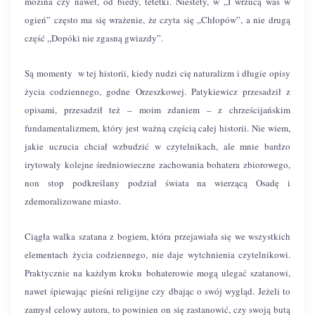
mozina czy nawet, od biedy, tetetki. Niestety, w „I wrzucą was w
ogień” często ma się wrażenie, że czyta się „Chłopów”, a nie drugą
część „Dopóki nie zgasną gwiazdy”.
Są momenty w tej historii, kiedy nudzi cię naturalizm i długie opisy
życia codziennego, godne Orzeszkowej. Patykiewicz przesadził z
opisami, przesadził też – moim zdaniem – z chrześcijańskim
fundamentalizmem, który jest ważną częścią całej historii. Nie wiem,
jakie uczucia chciał wzbudzić w czytelnikach, ale mnie bardzo
irytowały kolejne średniowieczne zachowania bohatera zbiorowego,
non stop podkreślany podział świata na wierzącą Osadę i
zdemoralizowane miasto.
Ciągła walka szatana z bogiem, która przejawiała się we wszystkich
elementach życia codziennego, nie daje wytchnienia czytelnikowi.
Praktycznie na każdym kroku bohaterowie mogą ulegać szatanowi,
nawet śpiewając pieśni religijne czy dbając o swój wygląd. Jeżeli to
zamysł celowy autora, to powinien on się zastanowić, czy swoją butą