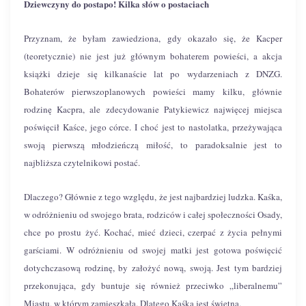
Dziewczyny do postapo! Kilka słów o postaciach
Przyznam, że byłam zawiedziona, gdy okazało się, że Kacper
(teoretycznie) nie jest już głównym bohaterem powieści, a akcja
książki dzieje się kilkanaście lat po wydarzeniach z DNZG.
Bohaterów pierwszoplanowych powieści mamy kilku, głównie
rodzinę Kacpra, ale zdecydowanie Patykiewicz najwięcej miejsca
poświęcił Kaśce, jego córce. I choć jest to nastolatka, przeżywająca
swoją pierwszą młodzieńczą miłość, to paradoksalnie jest to
najbliższa czytelnikowi postać.
Dlaczego? Głównie z tego względu, że jest najbardziej ludzka. Kaśka,
w odróżnieniu od swojego brata, rodziców i całej społeczności Osady,
chce po prostu żyć. Kochać, mieć dzieci, czerpać z życia pełnymi
garściami. W odróżnieniu od swojej matki jest gotowa poświęcić
dotychczasową rodzinę, by założyć nową, swoją. Jest tym bardziej
przekonująca, gdy buntuje się również przeciwko „liberalnemu”
Miastu, w którym zamieszkała. Dlatego Kaśka jest świetna.